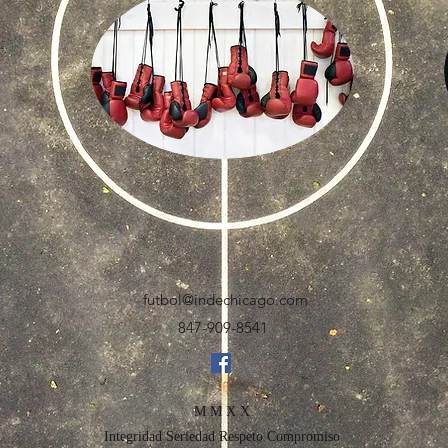
futbol@indechicago.com
847-909-8541
M M X X
Integridad Seriedad Respeto Compromiso